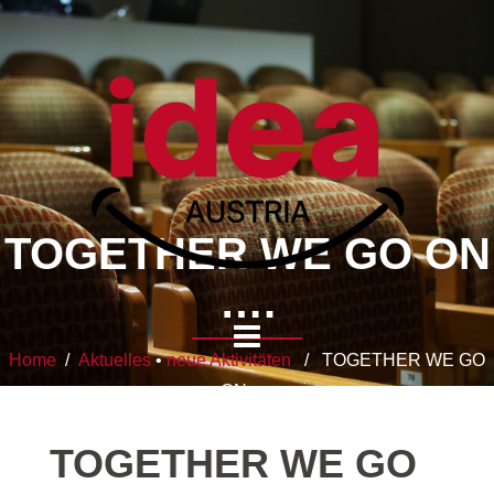
TOGETHER WE GO ON
….
Home
/
Aktuelles
•
neue Aktivitäten
/ TOGETHER WE GO
ON ….
TOGETHER WE GO