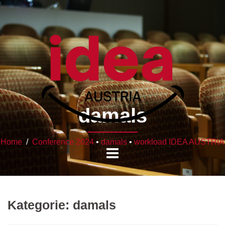
damals
Home
/
Conference 2024
•
damals
•
workload IDEA AUSTRIA
Kategorie:
damals